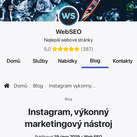
Mobilní
menu
WebSEO
Nejlepší webové stránky
5,0
(
387
)
Blog
Domů
Služby
Nabídky
Kontakty
Domů
Blog
Instagram vykonny...
Blog
Instagram, výkonný
marketingový nástroj
Publikoval
19 únor 2019
z
Web SEO