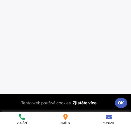
TUN
SEN
HND
TTO
BWA
JAM
MOZ
MUS
NIC
BHS
GIN
MDA
PRI
LIE
MNE
Ochrana Soukromí A Podmínky
ITS Srl | Via Aldebaran, 13 95127
Tento web používá cookies.
Zjistěte více.
OK
Catania (CT) | 05289540873
VOLÁNÍ
SMĚRY
KONTAKT