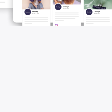
Instagram je dnes ideální platformou pro
zapojení mladých uživatelů. Ve Spojených
státech je 76% registrovaných uživatelů
mladších než 44 let, s 59% mladších 30 let. Až
72% nejmladších používá sociální síť alespoň
jednou denně. Ve světle toho všeho je pro
dosažení tohoto demografického cíle nezbytné
použít funkci Shoppable Post.