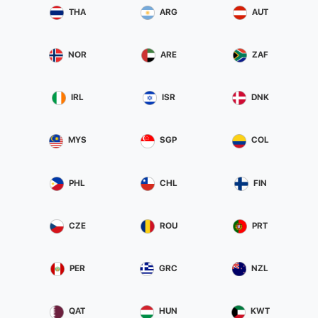
THA
ARG
AUT
NOR
ARE
ZAF
IRL
ISR
DNK
MYS
SGP
COL
PHL
CHL
FIN
CZE
ROU
PRT
PER
GRC
NZL
QAT
HUN
KWT