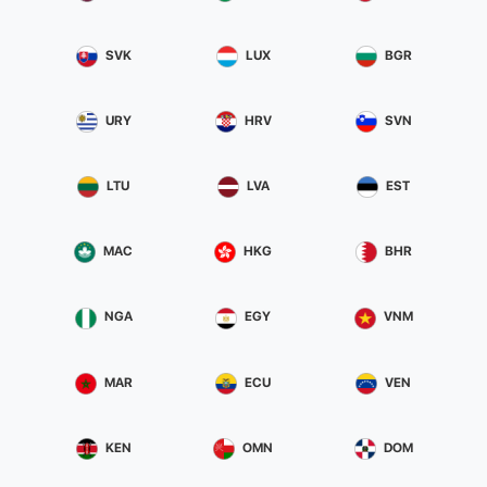
SVK
LUX
BGR
URY
HRV
SVN
LTU
LVA
EST
MAC
HKG
BHR
NGA
EGY
VNM
MAR
ECU
VEN
KEN
OMN
DOM