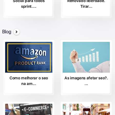
Social para todos
Renovado liberdade.
sprint....
Tirar...
Blog
Como melhorar o seo
As imagens afetar seo?.
na am...
...