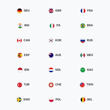
DEU
GBR
FRA
IND
ITA
BRA
CAN
KOR
RUS
ESP
AUS
MEX
IDN
NDL
SAU
TUR
CHE
TWN
SWE
POL
BEL