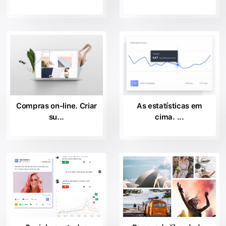
Compras on-line. Criar
As estatísticas em
su...
cima. ...