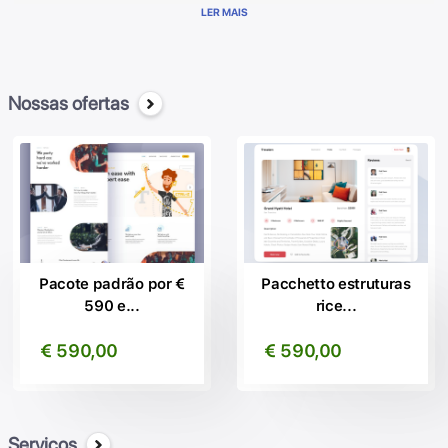
Genial Cérebro tem WebSEO, o site que aumenta a sua visibilidade
LER MAIS
ranking nas primeiras páginas do Google.
Automaticamente compartilhar seu conteúdo em todas as suas
Redes Sociais.
Ele traduz o conteúdo em mais de 20 idiomas indicizzandoli nos
Nossas ofertas
principais motores de busca a nível internacional.
Permite que você gerencie as principais funções de administração
simples e intuitivo maneira. Melhor software para criar sites
profissionais, crie seu site em um modo simples e rápido.
Graças a nós, nossos milhares de clientes satisfeitos podem se
beneficiar das vantagens de estar nos primeiros Lugares do Google.
Contacte-nos, sem compromisso, para mais informações!
Pacote padrão por €
Pacchetto estruturas
590 e...
rice...
€ 590,00
€ 590,00
Serviços