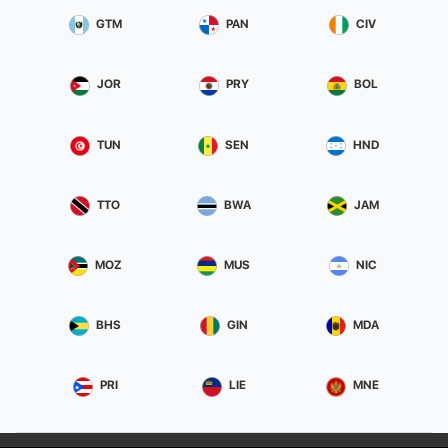
GTM
PAN
CIV
JOR
PRY
BOL
TUN
SEN
HND
TTO
BWA
JAM
MOZ
MUS
NIC
BHS
GIN
MDA
PRI
LIE
MNE