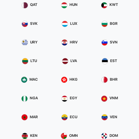
QAT
HUN
KWT
SVK
LUX
BGR
URY
HRV
SVN
LTU
LVA
EST
MAC
HKG
BHR
NGA
EGY
VNM
MAR
ECU
VEN
KEN
OMN
DOM