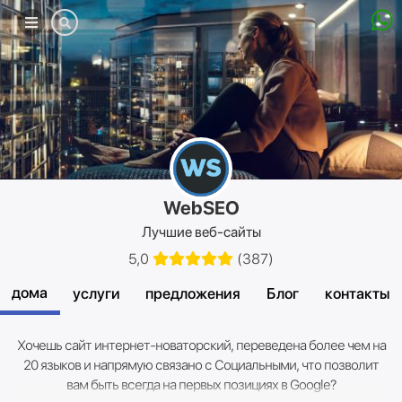
Мобильное
меню
WebSEO
Лучшие веб-сайты
5,0
(
387
)
дома
услуги
предложения
Блог
контакты
Хочешь сайт интернет-новаторский, переведена более чем на
20 языков и напрямую связано с Социальными, что позволит
вам быть всегда на первых позициях в Google?