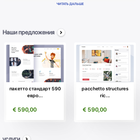
Гениальный Мозг представляет WebSEO, на сайте, что
ЧИТАТЬ ДАЛЬШЕ
увеличивает вашу видимость позиции на первых страницах
Google.
Автоматически обмениваться контентом на всех ваших
Социальных Сетях.
Наши предложения
Переводит контент на более чем 20 языках индексируются в
основных поисковых системах, на международном уровне.
Позволяет управлять основными функциями управления в
простой и интуитивно понятный интерфейс. Лучшее
программное обеспечение для создания профессиональных
веб-сайтов, создайте свой сайт легко и быстро.
Благодаря нам тысячи наших довольных клиентов могут
принести пользу из преимуществ, чтобы быть на первых
пакетто стандарт 590
pacchetto structures
Местах в Google.
евро...
ric...
Свяжитесь с нами без обязательств для получения
€ 590,00
€ 590,00
дополнительной информации!
услуги