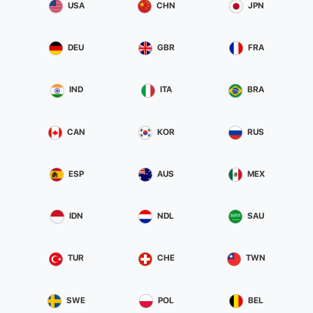
USA
CHN
JPN
DEU
GBR
FRA
IND
ITA
BRA
CAN
KOR
RUS
ESP
AUS
MEX
IDN
NDL
SAU
TUR
CHE
TWN
SWE
POL
BEL