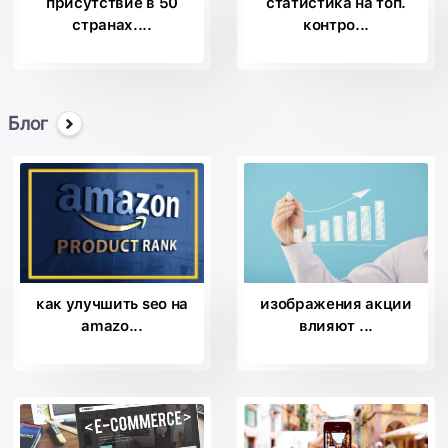
присутствие в 50
статистика на топ.
странах....
контро...
Блог
как улучшить seo на
изображения акции
amazo...
влияют ...