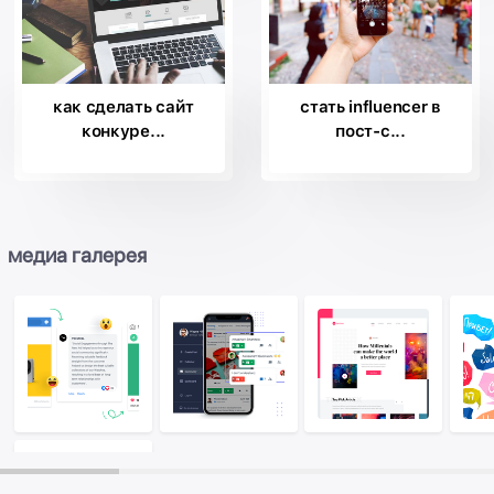
как сделать сайт
стать influencer в
конкуре...
пост-c...
медиа галерея
Image
Image
Ima