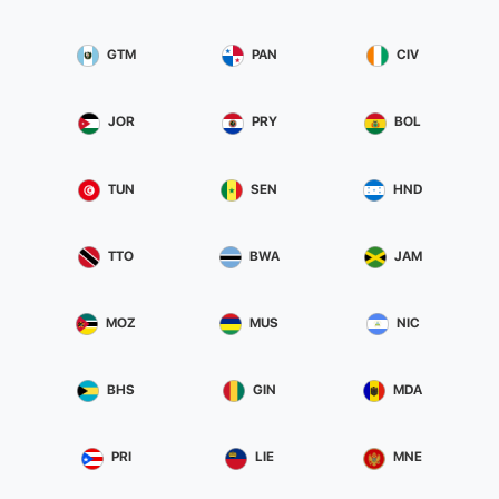
GTM
PAN
CIV
JOR
PRY
BOL
TUN
SEN
HND
TTO
BWA
JAM
MOZ
MUS
NIC
BHS
GIN
MDA
PRI
LIE
MNE