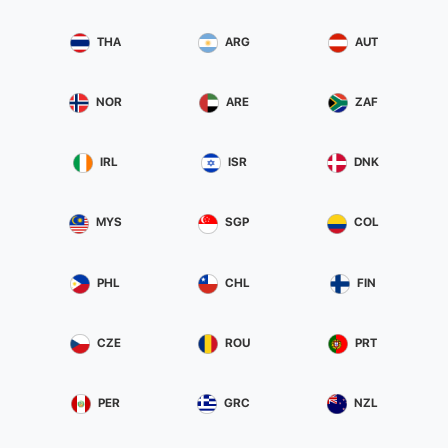
THA
ARG
AUT
NOR
ARE
ZAF
IRL
ISR
DNK
MYS
SGP
COL
PHL
CHL
FIN
CZE
ROU
PRT
PER
GRC
NZL