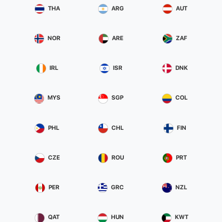
THA
ARG
AUT
NOR
ARE
ZAF
IRL
ISR
DNK
MYS
SGP
COL
PHL
CHL
FIN
CZE
ROU
PRT
PER
GRC
NZL
QAT
HUN
KWT