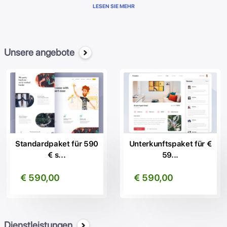
Genial Brain stellt WebSEO, die website, steigern sie ihre
LESEN SIE MEHR
sichtbarkeit, positionieren sie sich auf den ersten seiten von Google.
Teilt inhalte automatisch auf allen ihren Sozialen Netzwerken.
Übersetzt die inhalte in mehr als 20 sprachen indicizzandoli in den
wichtigsten suchmaschinen auf internationaler ebene.
Unsere angebote
Verwalten sie die wichtigsten funktionen für die administration
einfach und intuitiv. Beste software für professionelle websites
erstellen, erstellen sie ihre website schnell und einfach.
Dank uns tausende unserer zufriedenen kunden kann ich nutzen
sie die vorteile auf den ersten Plätzen bei Google.
Kontaktieren sie uns unverbindlich für weitere informationen!
Standardpaket für 590
Unterkunftspaket für €
€ s...
59...
€ 590,00
€ 590,00
Dienstleistungen