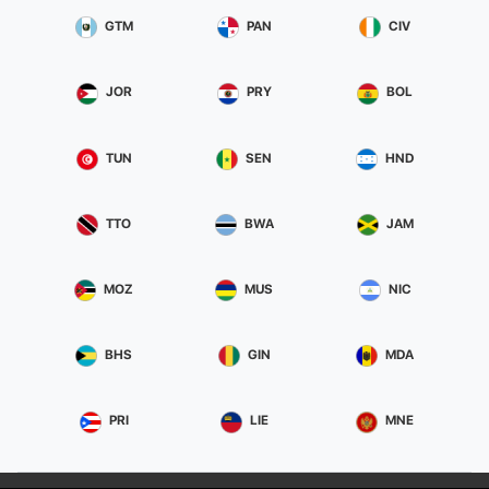
GTM
PAN
CIV
JOR
PRY
BOL
TUN
SEN
HND
TTO
BWA
JAM
MOZ
MUS
NIC
BHS
GIN
MDA
PRI
LIE
MNE