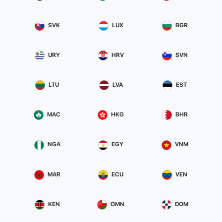
SVK
LUX
BGR
URY
HRV
SVN
LTU
LVA
EST
MAC
HKG
BHR
NGA
EGY
VNM
MAR
ECU
VEN
KEN
OMN
DOM