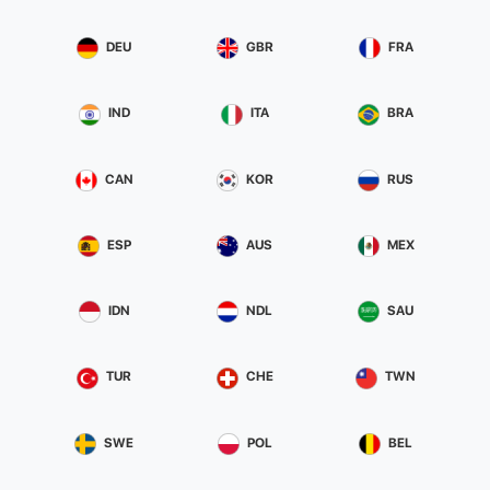
DEU
GBR
FRA
IND
ITA
BRA
CAN
KOR
RUS
ESP
AUS
MEX
IDN
NDL
SAU
TUR
CHE
TWN
SWE
POL
BEL