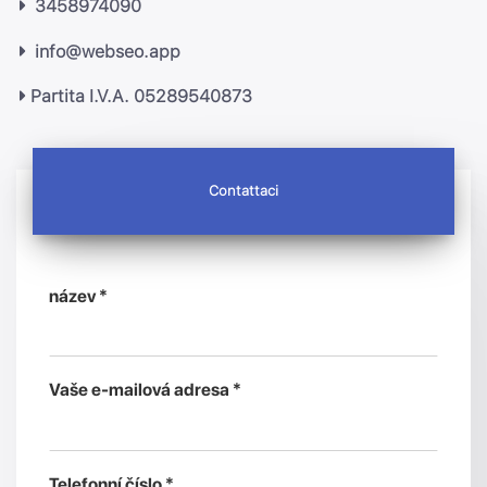
3458974090
info@webseo.app
Partita I.V.A. 05289540873
Contattaci
název *
Vaše e-mailová adresa *
Telefonní číslo *