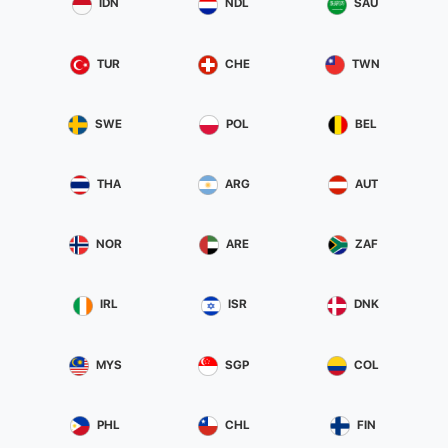
IDN
NDL
SAU
TUR
CHE
TWN
SWE
POL
BEL
THA
ARG
AUT
NOR
ARE
ZAF
IRL
ISR
DNK
MYS
SGP
COL
PHL
CHL
FIN