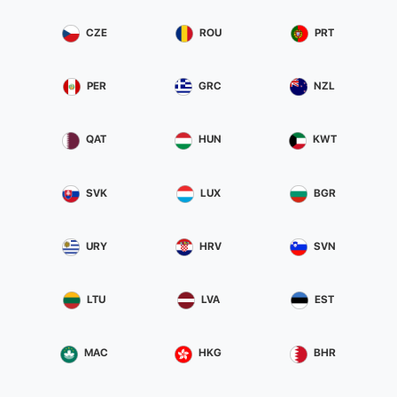
CZE
ROU
PRT
PER
GRC
NZL
QAT
HUN
KWT
SVK
LUX
BGR
URY
HRV
SVN
LTU
LVA
EST
MAC
HKG
BHR