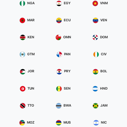
NGA
EGY
VNM
MAR
ECU
VEN
KEN
OMN
DOM
GTM
PAN
CIV
JOR
PRY
BOL
TUN
SEN
HND
TTO
BWA
JAM
MOZ
MUS
NIC