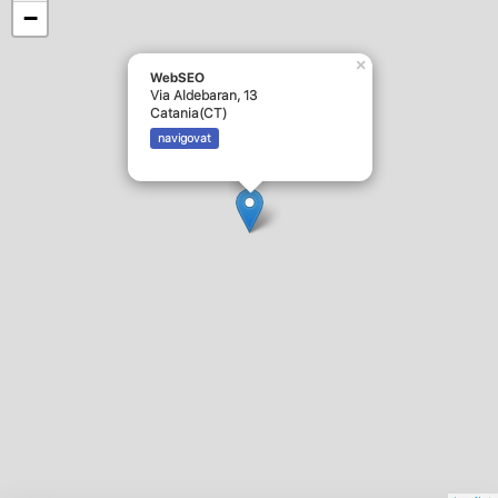
−
×
WebSEO
Via Aldebaran, 13
Catania(CT)
navigovat