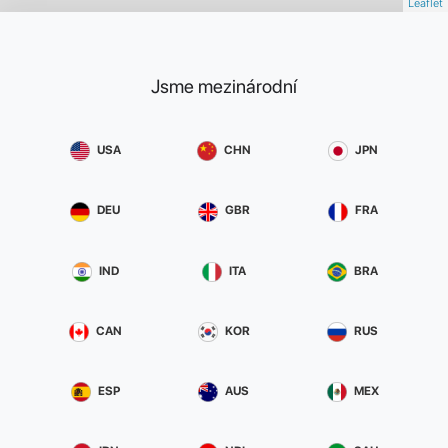
Leaflet
Jsme mezinárodní
USA
CHN
JPN
DEU
GBR
FRA
IND
ITA
BRA
CAN
KOR
RUS
ESP
AUS
MEX