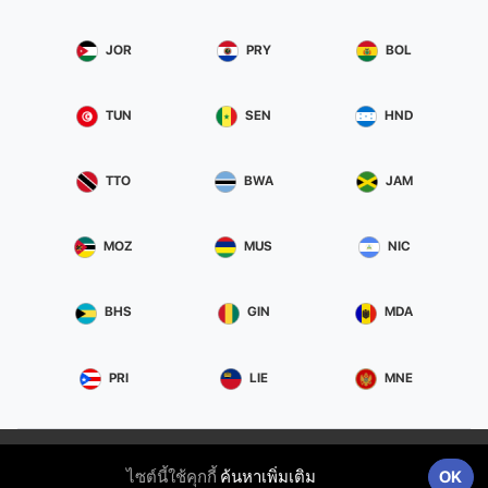
JOR
PRY
BOL
TUN
SEN
HND
TTO
BWA
JAM
MOZ
MUS
NIC
BHS
GIN
MDA
PRI
LIE
MNE
ความเป็นส่วนตัว&เงื่อนไข
ITS Srl | Via Aldebaran, 13 95127
ไซต์นี้ใช้คุกกี้
ค้นหาเพิ่มเติม
OK
Catania (CT) | 05289540873