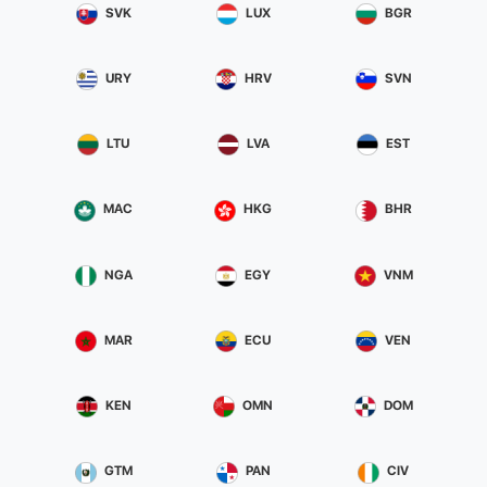
SVK
LUX
BGR
URY
HRV
SVN
LTU
LVA
EST
MAC
HKG
BHR
NGA
EGY
VNM
MAR
ECU
VEN
KEN
OMN
DOM
GTM
PAN
CIV