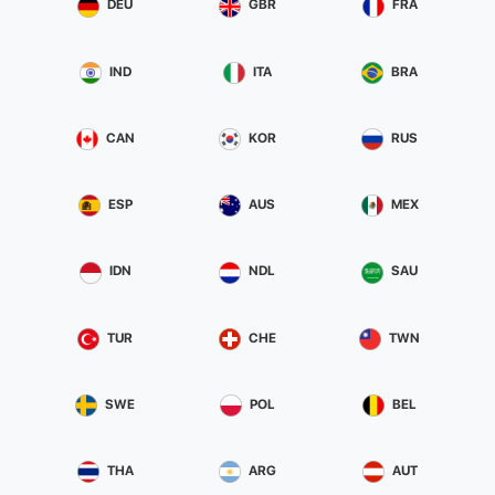
DEU
GBR
FRA
IND
ITA
BRA
CAN
KOR
RUS
ESP
AUS
MEX
IDN
NDL
SAU
TUR
CHE
TWN
SWE
POL
BEL
THA
ARG
AUT