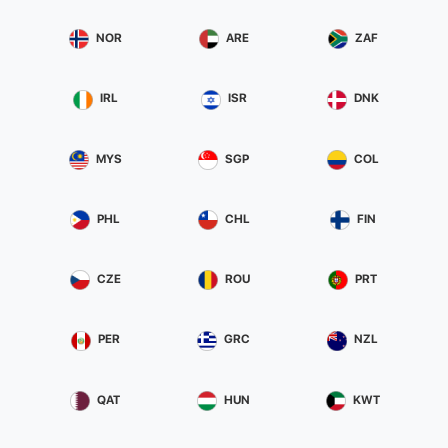
NOR
ARE
ZAF
IRL
ISR
DNK
MYS
SGP
COL
PHL
CHL
FIN
CZE
ROU
PRT
PER
GRC
NZL
QAT
HUN
KWT