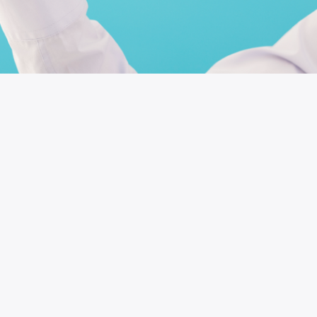
karyawan Word untuk Google
pembicaraan Google tentang dampak gambar
pada saham SEO
Baru-baru ini, pengguna di Twitter meminta
John Mueller dari Google jika penggunaan
gambar saham mempengaruhi SEO dan hasil
pencarian. Mueller menjawab:
"tidak berdampak langsung mencari web"