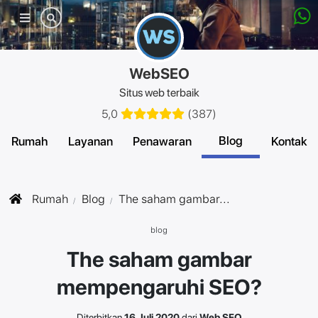
Menu
seluler
WebSEO
Situs web terbaik
5,0
(
387
)
Blog
Rumah
Layanan
Penawaran
Kontak
Rumah
Blog
The saham gambar...
blog
The saham gambar
mempengaruhi SEO?
Diterbitkan
16 Juli 2020
dari
Web SEO