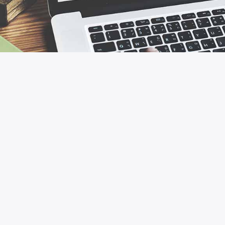
werden international
Die Unternehmen, die auf dem Netz arbeiten
haben einen starken Anstieg der Zinsen und
Verkäufe aufgrund der Pandemie gesehen
weiter, leider zu Wut. Immer weniger
Verbraucher kaufen in den Geschäften lieber