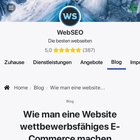
Mobiles
Menü
WebSEO
Die besten webseiten
5,0
(
387
)
Blog
Zuhause
Dienstleistungen
Angebote
Imp
Home
Blog
Wie man eine website...
Blog
Wie man eine Website
wettbewerbsfähiges E-
Commerce machen