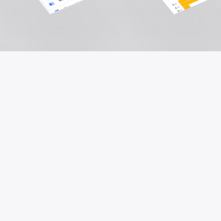
Og som lette
Pr
På trods af den indre værdi af SEO er nu i det
offentlige rum, er de stadig alt for mange
virksomheder, der ikke udnytter det, fordi
skræmt af investeringerne af tid og penge, det
kræver. Mange stadig foretrækker at vælge
den måde "nemme" i udgifter på sponsorerede