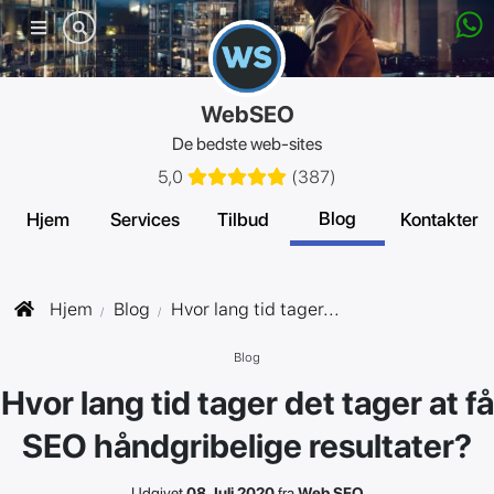
Mobil
menu
WebSEO
De bedste web-sites
5,0
(
387
)
Blog
Hjem
Services
Tilbud
Kontakter
Hjem
Blog
Hvor lang tid tager...
Blog
Hvor lang tid tager det tager at få
SEO håndgribelige resultater?
Udgivet
08 Juli 2020
fra
Web SEO