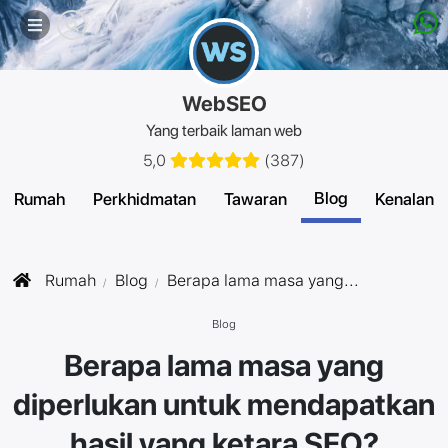
Menu
mudah
alih
WebSEO
Yang terbaik laman web
5,0
(
387
)
Blog
Rumah
Perkhidmatan
Tawaran
Kenalan
Rumah
Blog
Berapa lama masa yang...
Blog
Berapa lama masa yang
diperlukan untuk mendapatkan
hasil yang ketara SEO?