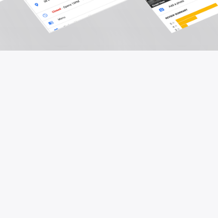
Dan seperti yang memudahkan
Pr
Walaupun nilai intrinsik SEO kini dalam domain
awam, mereka masih terlalu banyak syarikat-
syarikat yang tidak mengeksploitasinya kerana
takut dengan pelaburan masa dan wang yang