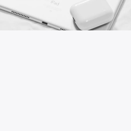
süregelen ticari savaş
ABD ve Çin ciddi ticaret gerginlikleri yaşıyoruz.
Donald Trump Beyaz Saray'da birçok
ambargolar ve Çinli şirketlere karşı yaptırım
geçtiğinden beri onlar imzalandı. Bunlardan biri
Xi Jinping hükümeti için risk istihbarat
şirketlerinde kara listeye Huawei olduğunu.
Şimdi de Apple gibi Amerikan şirketleri için ciddi