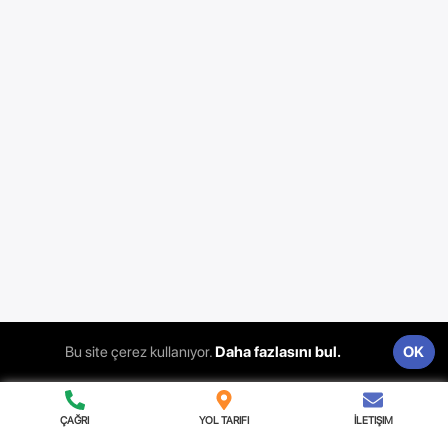
TUN
SEN
HND
TTO
BWA
JAM
MOZ
MUS
NIC
BHS
GIN
MDA
PRI
LIE
MNE
Gizlilik & Şartlar
ITS Srl | Via Aldebaran, 13 95127 Catania (CT) |
Bu site çerez kullanıyor.
Daha fazlasını bul.
OK
05289540873
ÇAĞRI
YOL TARIFI
İLETIŞIM