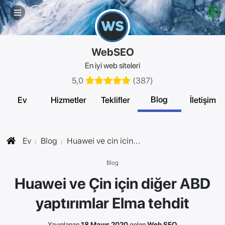
Mobil
menü
WebSEO
En iyi web siteleri
5,0
(
387
)
Blog
Ev
Hizmetler
Teklifler
İletişim
Ev
Blog
Huawei ve cin icin...
Blog
Huawei ve Çin için diğer ABD
yaptırımlar Elma tehdit
Yayınlanan
18 Mayıs 2020
gelen
Web SEO