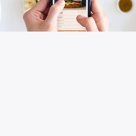
Och i själva verket finns många
Flera krögare och anställda inom sektorn har
redan uttryckt tvivel och oro på webbplatser
och appar som erbjuder hemleverans tjänster.
Det största problemet gäller provisioner, nästan
enhälligt anses vara för hög och ohållbar i det