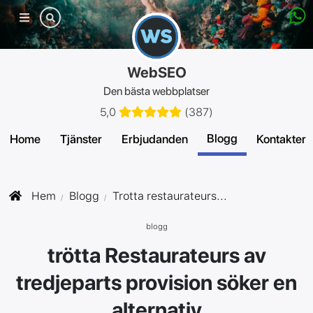
Mobilmeny
WebSEO
Den bästa webbplatser
5,0
(
387
)
Blogg
Home
Tjänster
Erbjudanden
Kontakter
Hem
Blogg
Trotta restaurateurs...
blogg
trötta Restaurateurs av
tredjeparts provision söker en
alternativ