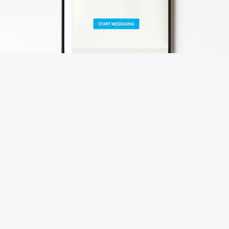
Funkcja pokonać konkurencję?
Aplikacja Telegram Messaging daje swoim
użytkownikom możliwość wykonywania
połączeń wideo grupy do końca 2020 roku
rosyjska firma ogłosiła, że ​​jest wielki popyt i
funkcja szczególnie przydatna w momencie,
gdy mamy tendencję do pobytu w kontakcie z
przyjaciółmi i swoich najbliższych