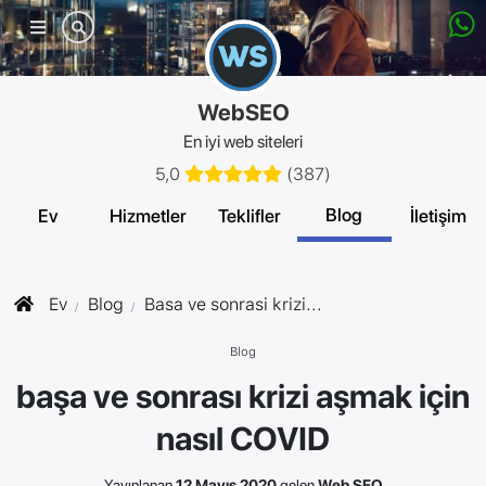
Mobil
menü
WebSEO
En iyi web siteleri
5,0
(
387
)
Blog
Ev
Hizmetler
Teklifler
İletişim
Ev
Blog
Basa ve sonrasi krizi...
Blog
başa ve sonrası krizi aşmak için
nasıl COVID
Yayınlanan
12 Mayıs 2020
gelen
Web SEO