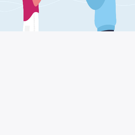
küçük ve orta ölçekli için
nasıl sonrası COVID krizi ile başa çıkmak için:En
yaygın soru şu bu dönemde küçük ve orta
ölçekli işletmelerin sahipleri tarafından sordu?
Yanıt bir çalışma yöntemini değiştirmek için
sanayi ve (sadece isim iki) taşıma beri, tüm
üretken sektörlere özgü olmayabilir ani fiziksel
olarak imkansız hale gelir. yerine belirli bir