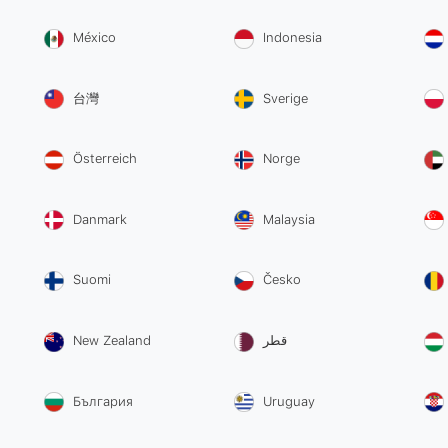
México
Indonesia
台灣
Sverige
Österreich
Norge
Danmark
Malaysia
Suomi
Česko
New Zealand
قطر
България
Uruguay