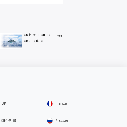
os 5 melhores
ma
cms sobre
UK
France
대한민국
Россия