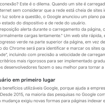
conexão? Este é o dilema. Quando um site é carregad
ernet sem considerar que a rede está cheia de sites 
luz sobre a questão, o Google anunciou um plano para 
o estado do dispositivo e de rede do usuário.
eposição alerta durante o carregamento da página,
"normalmente cargas lentamente." Um web site rápida,
ogresso verde na parte superior da página, em vez de
o do Chrome será para identificar e marcar os sites 
dade", incluindo com precisão a velocidade de carreg
r critérios mais rigorosos para ser implementado gra
os desenvolvedores fazem o seu melhor para tornar a 
.
uário em primeiro lugar
 benefícios utilizáveis ​​Google, porque ajuda a empr
. Desde 2015, na maioria das pesquisas no Google com
a mudança exigiu novas formas para páginas indexar e