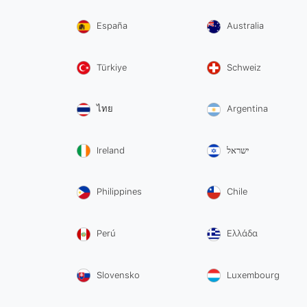
España
Australia
Türkiye
Schweiz
ไทย
Argentina
Ireland
ישראל
Philippines
Chile
Perú
Ελλάδα
Slovensko
Luxembourg