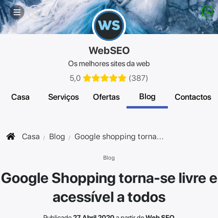
Menu
móvel
WebSEO
Os melhores sites da web
5,0
(
387
)
Blog
Casa
Serviços
Ofertas
Contactos
Casa
Blog
Google shopping torna...
Blog
Google Shopping torna-se livre e
acessível a todos
Publicado
27 Abril 2020
a partir de
Web SEO