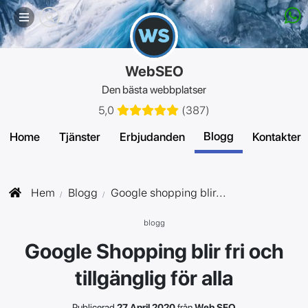
Mobilmeny
WebSEO
Den bästa webbplatser
5,0
(
387
)
Blogg
Home
Tjänster
Erbjudanden
Kontakter
Hem
Blogg
Google shopping blir...
blogg
Google Shopping blir fri och
tillgänglig för alla
Publicerad
27 April 2020
från
Web SEO