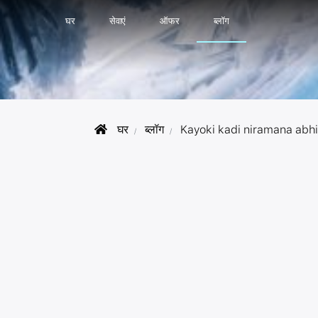
घर
सेवाएं
ऑफर
ब्लॉग
घर
ब्लॉग
Kayoki kadi niramana abhi 