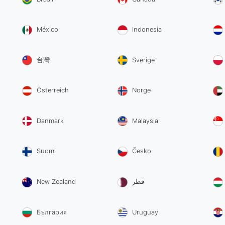
México
Indonesia
台灣
Sverige
Österreich
Norge
Danmark
Malaysia
Suomi
Česko
New Zealand
قطر
България
Uruguay