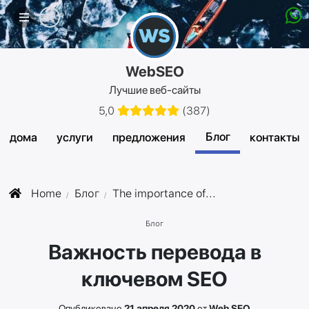
Мобильное
меню
WebSEO
Лучшие веб-сайты
5,0
(
387
)
Блог
дома
услуги
предложения
контакты
Home
Блог
The importance of...
Блог
Важность перевода в
ключевом SEO
Опубликовано
21 апреля 2020
от
Web SEO