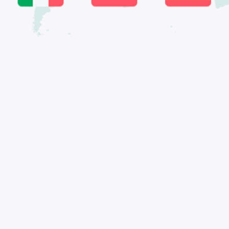
многоязычные сайты
доминируют
Р
В современном глобализированном мире,
делая бизнес на веб означает готовность
открыть внешний рынок путем
предоставления своих услуг на других