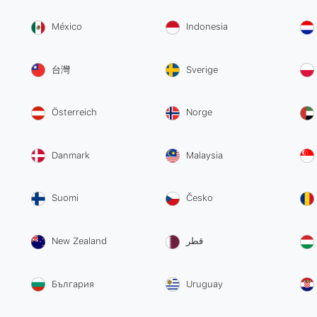
México
Indonesia
台灣
Sverige
Österreich
Norge
Danmark
Malaysia
Suomi
Česko
New Zealand
قطر
България
Uruguay