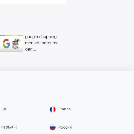
google shopping
menjadi percuma
dan...
UK
France
대한민국
Россия