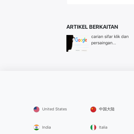
ARTIKEL BERKAITAN
carian sifar klik dan
persaingan...
United States
中国大陆
India
Italia