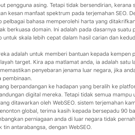
 pengguna asing. Tetapi tidak bersendirian, kerana s
an kesan manfaat spektrum pada terjemahan SEO. De
 pelbagai bahasa memperolehi harta yang ditakrifkan
ihak berkuasa domain. Ini adalah pada dasarnya suatu
ntuk skala lebih cepat dalam hasil carian dan kedud
reka adalah untuk memberi bantuan kepada kempen
ayah target. Kira apa matlamat anda, ia adalah satu l
 memastikan penyebaran jenama luar negara, jika an
a pembinaan.
yang berpandangan ke hadapan yang beralih ke platf
andungan digital mereka. Tetapi tidak semua mampu
 yang ditawarkan oleh WebSEO. sistem terjemahan ka
enonton global, terima kasih kepada bersepadu 90 ba
embangkan perniagaan anda di luar negara tidak perna
uk tin antarabangsa, dengan WebSEO.