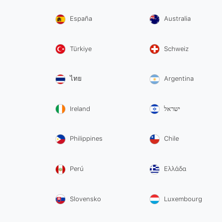
España
Australia
Türkiye
Schweiz
ไทย
Argentina
Ireland
ישראל
Philippines
Chile
Perú
Ελλάδα
Slovensko
Luxembourg