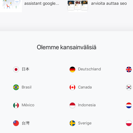
assistant google...
arvioita auttaa seo
Olemme kansainvälisiä
日本
Deutschland
Brasil
Canada
México
Indonesia
台灣
Sverige