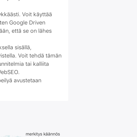
ykkäästi. Voit käyttää
kuten Google Driven
ään, että se on lähes
ella sisällä,
stella. Voit tehdä tämän
nitelmia tai kalliita
 WebSEO.
ipeilyä avustetaan
merkitys käännös