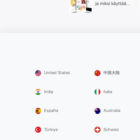
ja miksi käyttää...
United States
中国大陆
India
Italia
España
Australia
Türkiye
Schweiz