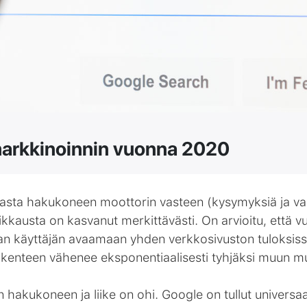
rkkinoinnin vuonna 2020
sta hakukoneen moottorin vasteen (kysymyksiä ja vast
kkausta on kasvanut merkittävästi. On arvioitu, että v
man käyttäjän avaamaan yhden verkkosivuston tuloksis
liikenteen vähenee eksponentiaalisesti tyhjäksi muun m
 hakukoneen ja liike on ohi. Google on tullut universaal