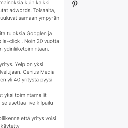
 mainoksia kuin kaikki
utat adwords. Toisaalta,
a kuuluvat samaan ympyrän
ta tuloksia Googlen ja
olla-click . Noin 20 vuotta
n ydinliiketoimintaan.
ritys. Yelp on yksi
lvelujaan. Genius Media
n yli 40 yritystä pyysi
 yksi toimintamallit
se asettaa live kilpailu
ikenne että yritys voisi
 käytetty