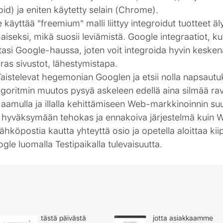
id) ja eniten käytetty selain (Chrome).
käyttää "freemium" malli liittyy integroidut tuotteet äl
lmaiseksi, mikä suosii leviämistä. Google integraatiot, 
tasi Google-haussa, joten voit integroida hyvin kesken
aras sivustot, lähestymistapa.
 Taistelevat hegemonian Googlen ja etsii nolla napsautuks
goritmin muutos pysyä askeleen edellä aina silmää ravi
 aamulla ja illalla kehittämiseen Web-markkinoinnin suun
hyväksymään tehokas ja ennakoiva järjestelmä kuin
sähköpostia kautta yhteyttä osio ja opetella aloittaa ki
le luomalla Testipaikalla tulevaisuutta.
tästä päivästä
jotta asiakkaamme