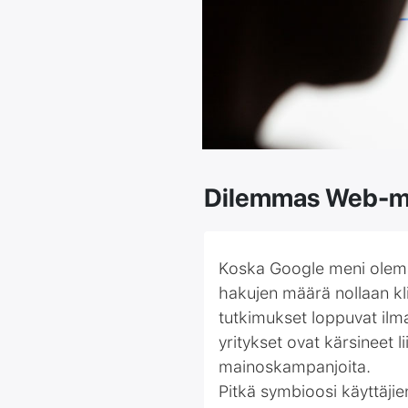
Dilemmas Web-ma
Koska Google meni olema
hakujen määrä nollaan kli
tutkimukset loppuvat il
yritykset ovat kärsineet 
mainoskampanjoita.
Pitkä symbioosi käyttäjien