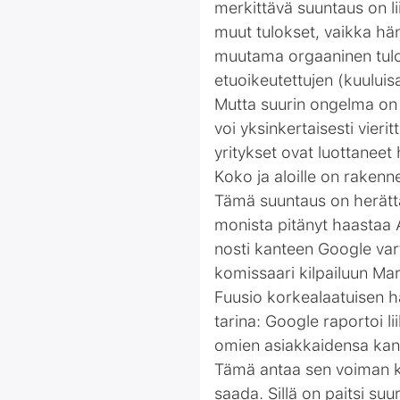
merkittävä suuntaus on li
muut tulokset, vaikka hän
muutama orgaaninen tulok
etuoikeutettujen (kuuluis
Mutta suurin ongelma on 
voi yksinkertaisesti vieri
yritykset ovat luottaneet
Koko ja aloille on rakenn
Tämä suuntaus on herättän
monista pitänyt haastaa 
nosti kanteen Google vart
komissaari kilpailuun Ma
Fuusio korkealaatuisen ha
tarina: Google raportoi li
omien asiakkaidensa kan
Tämä antaa sen voiman ky
saada. Sillä on paitsi s