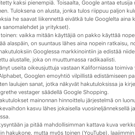
itetty kaksi pienempiä. Toisaalta, Google antaa etusija
en. Tuloksena on alusta, jonka tulos riippuu paljon kul
sia he saavat liikennettä eivätkä tule Googlelta ain
a sanomalehdet ja yritykset).
toinen: vaikka mitään käyttäjiä on pakko käyttää nopei
ttää alaspäin, on suuntaus lähes aina nopein ratkaisu, n
 hakutuloksiin Googlessa markkinointiin ja edistää niide
ettu alustalle, joka on muuttumassa radikaalisti.
yt useita oikeusjuttuja vastaan ​​Kaliforniassa toimiva y
Alphabet, Googlen emoyhtiö vilpillistä edistämiseen pa
en laulujen sanat, jotka näkyvät hakutuloksissa ja kirjee
rgrethe vestager säädellä Google Shopping.
kutulokset mainonnan hinnoittelu järjestelmä on luonut
ikevaihdon kasvu lähes jokaisella vuosineljänneksellä ja 
ssa.
syntään ja pitää mahdollisimman kattava kuva verkkoli
uurin hakukone, mutta myös toinen (YouTube), laajimmin