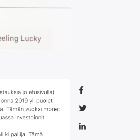
auksia jo etusivulla)
uonna 2019 yli puolet
sa. Tämän vuoksi monet
uassa investoinnit
i kilpailija. Tämä