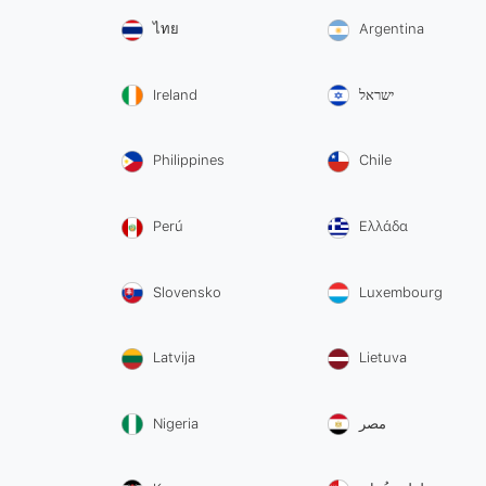
ไทย
Argentina
Ireland
ישראל
Philippines
Chile
Perú
Ελλάδα
Slovensko
Luxembourg
Latvija
Lietuva
Nigeria
مصر