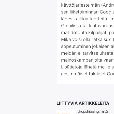
käyttöjärjestelmän (Andro
sen liiketoiminnan Google 
lähes kaikkia tuotteita i
Gmailissa tai lentovaraus
mahdotonta kilpailijat, p
Mikä voisi olla ratkaisu?
sopeutuminen jokaisen al
meidän ei tarvitse uhrata
mainoskampanjoita vaan 
Lisätietoja lähetä meille 
ensimmäiset tulokset Goog
LIITTYVIÄ ARTIKKELEITA
dropshipping: mitä