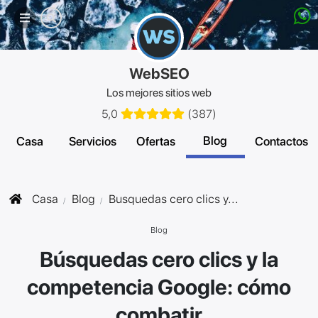
Menú
móvil
WebSEO
Los mejores sitios web
5,0
(
387
)
Blog
Casa
Servicios
Ofertas
Contactos
Casa
Blog
Busquedas cero clics y...
Blog
Búsquedas cero clics y la
competencia Google: cómo
combatir