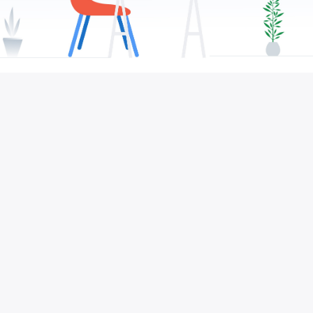
ito tumuturo sa mas higit na
pagiging naa-access
Ilang linggo na ang nakakaraan sa CES, Google
unveiled ng isang tampok na ay
magpapahintulot sa mga Android device na
basahin nang malakas ang buong mga pahina