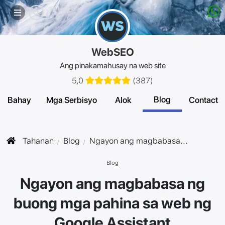
Mobile
menu
WebSEO
Ang pinakamahusay na web site
5,0
(
387
)
Blog
Bahay
Mga Serbisyo
Alok
Contact
Tahanan
Blog
Ngayon ang magbabasa...
Blog
Ngayon ang magbabasa ng
buong mga pahina sa web ng
Google Assistant