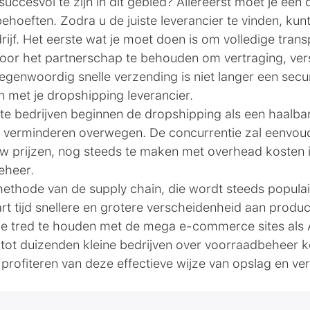
uccesvol te zijn in dit gebied? Allereerst moet je een
hoeften. Zodra u de juiste leverancier te vinden, kunt 
ijf. Het eerste wat je moet doen is om volledige trans
voor het partnerschap te behouden om vertraging, vers
egenwoordig snelle verzending is niet langer een secu
 met je dropshipping leverancier.
ote bedrijven beginnen de dropshipping als een haalb
 verminderen overwegen. De concurrentie zal eenvoudi
w prijzen, nog steeds te maken met overhead kosten 
eheer.
methode van de supply chain, die wordt steeds popul
t tijd snellere en grotere verscheidenheid aan prod
ijke tred te houden met de mega e-commerce sites als
 tot duizenden kleine bedrijven over voorraadbeheer 
profiteren van deze effectieve wijze van opslag en ve