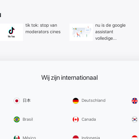
N
tik tok: stop van
nu is de google
moderators cines
assistant
volledige...
Wij zijn internationaal
日本
Deutschland
Brasil
Canada
México
Indonesia