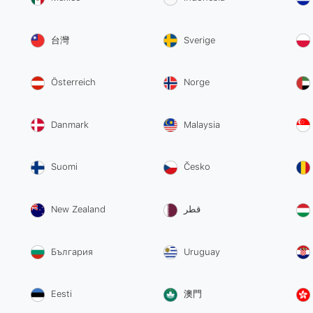
台灣
Sverige
Österreich
Norge
Danmark
Malaysia
Suomi
Česko
New Zealand
قطر
България
Uruguay
Eesti
澳門