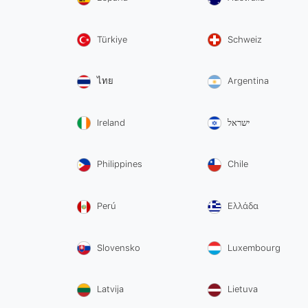
Türkiye
Schweiz
ไทย
Argentina
Ireland
ישראל
Philippines
Chile
Perú
Ελλάδα
Slovensko
Luxembourg
Latvija
Lietuva