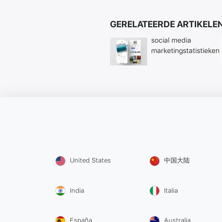
GERELATEERDE ARTIKELE
social media
marketingstatistieken
United States
中国大陆
India
Italia
España
Australia