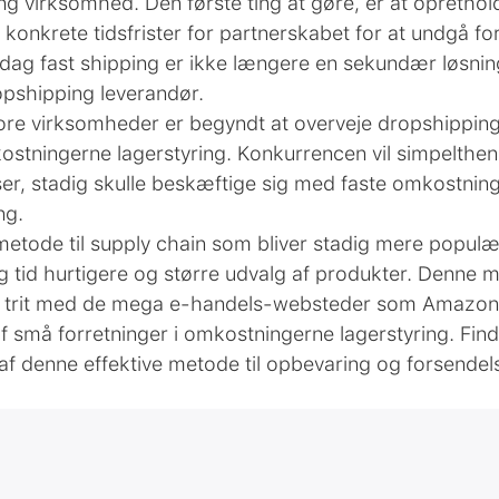
ping virksomhed. Den første ting at gøre, er at opretho
nkrete tidsfrister for partnerskabet for at undgå fors
 I dag fast shipping er ikke længere en sekundær løsnin
pshipping leverandør.
re virksomheder er begyndt at overveje dropshipping 
ostningerne lagerstyring. Konkurrencen vil simpelthen i
er, stadig skulle beskæftige sig med faste omkostning
ng.
metode til supply chain som bliver stadig mere popul
ng tid hurtigere og større udvalg af produkter. Denne
de trit med de mega e-handels-websteder som Amazon 
 af små forretninger i omkostningerne lagerstyring. Fi
af denne effektive metode til opbevaring og forsendel