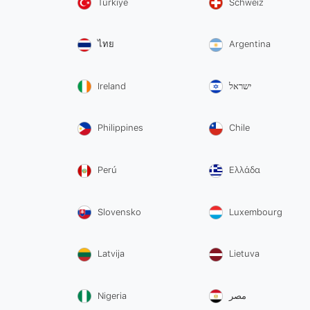
Türkiye
Schweiz
ไทย
Argentina
Ireland
ישראל
Philippines
Chile
Perú
Ελλάδα
Slovensko
Luxembourg
Latvija
Lietuva
Nigeria
مصر