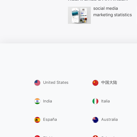
social media
marketing statistics
United States
中国大陆
India
Italia
España
Australia