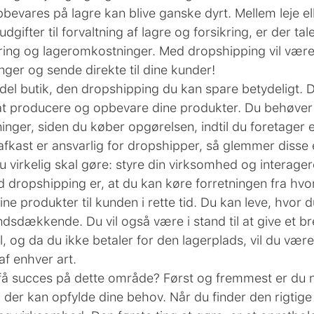
bevares på lagre kan blive ganske dyrt. Mellem leje elle
dgifter til forvaltning af lagre og forsikring, er der ta
ring og lageromkostninger. Med dropshipping vil være d
ger og sende direkte til dine kunder!
del butik, den dropshipping du kan spare betydeligt. D
d at producere og opbevare dine produkter. Du behøver
nger, siden du køber opgørelsen, indtil du foretager e
 afkast er ansvarlig for dropshipper, så glemmer disse
 du virkelig skal gøre: styre din virksomhed og interag
ed dropshipping er, at du kan køre forretningen fra hv
ine produkter til kunden i rette tid. Du kan leve, hvor d
ndsdækkende. Du vil også være i stand til at give et b
, og da du ikke betaler for den lagerplads, vil du være i
af enhver art.
å succes på dette område? Først og fremmest er du nød
der kan opfylde dine behov. Når du finder den rigtige