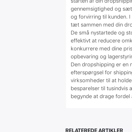
starten af ​​din dropship
gennemsigtighed og sæt ko
og forvirring til kunden.
tæt sammen med din dro
De små nystartede og sto
effektivt at reducere omk
konkurrere med dine pris
opbevaring og lagerstyri
Den dropshipping er en 
efterspørgsel for shippi
virksomheder til at hol
besparelser til tusindvis
begynde at drage fordel 
RELATEREDE ARTIKLER