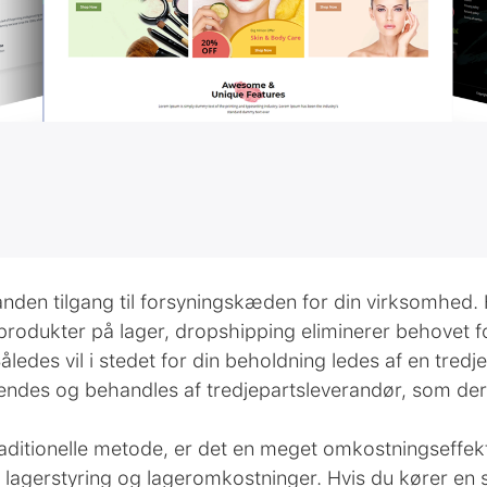
nden tilgang til forsyningskæden for din virksomhed. H
produkter på lager, dropshipping eliminerer behovet f
Således vil i stedet for din beholdning ledes af en tred
sendes og behandles af tredjepartsleverandør, som der
aditionelle metode, er det en meget omkostningseffekti
å lagerstyring og lageromkostninger. Hvis du kører en s