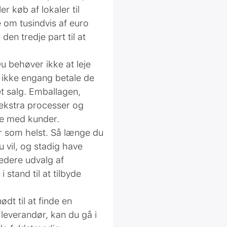
r køb af lokaler til
le om tusindvis af euro
en tredje part til at
u behøver ikke at leje
 ikke engang betale de
t salg. Emballagen,
 ekstra processer og
ere med kunder.
or som helst. Så længe du
u vil, og stadig have
redere udvalg af
 stand til at tilbyde
t til at finde en
 leverandør, kan du gå i