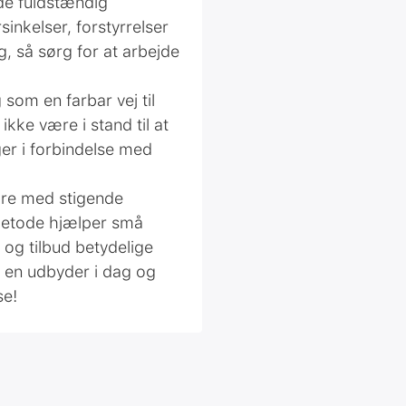
lde fuldstændig
inkelser, forstyrrelser
g, så sørg for at arbejde
som en farbar vej til
kke være i stand til at
er i forbindelse med
ære med stigende
 metode hjælper små
og tilbud betydelige
nd en udbyder i dag og
se!