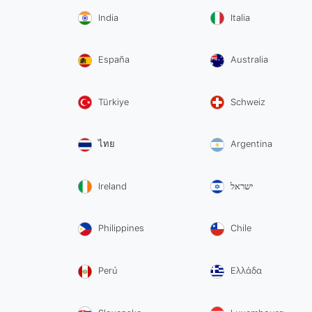
India
Italia
España
Australia
Türkiye
Schweiz
ไทย
Argentina
Ireland
ישראל
Philippines
Chile
Perú
Ελλάδα