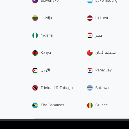
Slovensko
Luxembourg
Latvija
Lietuva
Nigeria
مصر
Kenya
سلطنة عُمان
الأردن
Paraguay
Trinidad & Tobago
Botswana
The Bahamas
Guinée
Beskyttelse Af Personlige Oplysninger Og Vilkår