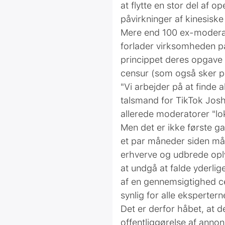
at flytte en stor del af
påvirkninger af kinesisk
Mere end 100 ex-moderator
forlader virksomheden på
princippet deres opgave va
censur (som også sker på
"Vi arbejder på at finde
talsmand for TikTok Josh 
allerede moderatorer "lo
Men det er ikke første ga
et par måneder siden måt
erhverve og udbrede oply
at undgå at falde yderli
af ​​en gennemsigtighed ce
synlig for alle eksperter
Det er derfor håbet, at 
offentliggørelse af annonc