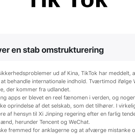
er en stab omstrukturering
 sikkerhedsproblemer ud af Kina, TikTok har meddelt, a
 at behandle internationale indhold. Tværtimod ifølge Wa
e, der kommer fra udlandet.
g apps er blevet en reel fænomen i verden, og nogen 
e oprindelse af det selskab, som det tilhører. I virke
 af hensyn til Xi Jinping regering efter en farlig tende
mænd, herunder Tencent og WeChat.
ske fremmed for anklagerne og at afværge mistanke 