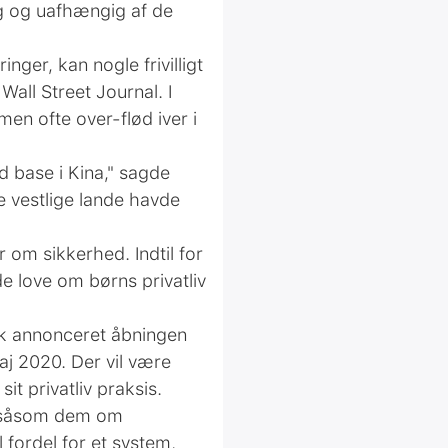
ig og uafhængig af de
nger, kan nogle frivilligt
all Street Journal. I
men ofte over-flød iver i
d base i Kina," sagde
e vestlige lande havde
 om sikkerhed. Indtil for
 love om børns privatliv
Tok annonceret åbningen
maj 2020. Der vil være
t privatliv praksis.
r, såsom dem om
l fordel for et system,