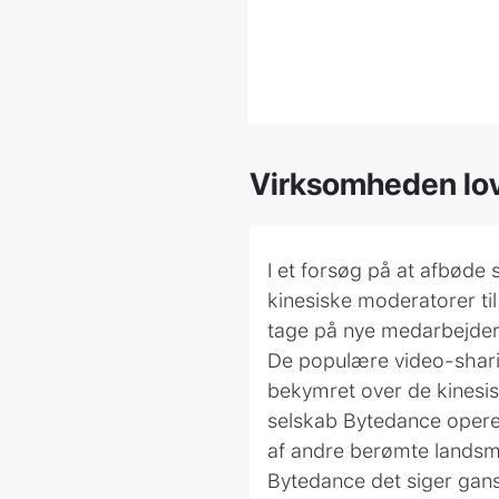
Virksomheden lov
I et forsøg på at afbøde
kinesiske moderatorer til
tage på nye medarbejder
De populære video-sharin
bekymret over de kinesisk
selskab Bytedance operere
af andre berømte lands
Bytedance det siger gan