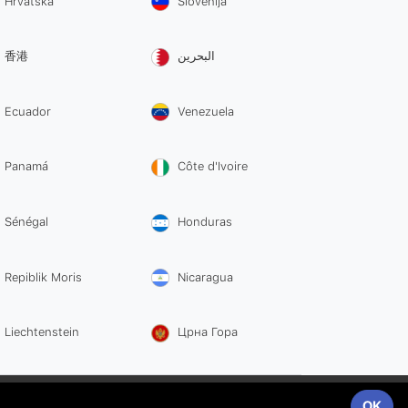
Hrvatska
Slovenija
香港
البحرين
Ecuador
Venezuela
Panamá
Côte d'Ivoire
Sénégal
Honduras
Repiblik Moris
Nicaragua
Liechtenstein
Црна Гора
289540873
Powered by
WebSEO
OK