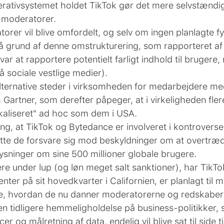
 operativsystemet holdet TikTok gør det mere selvstænd
e moderatorer.
er vil blive omfordelt, og selv om ingen planlagte fyri
 grund af denne omstrukturering, som rapporteret af W
r at rapportere potentielt farligt indhold til brugere, 
 sociale vestlige medier).
 alternative steder i virksomheden for medarbejdere me
Gartner, som derefter påpeger, at i virkeligheden fler
kaliseret" ad hoc som dem i USA.
ng, at TikTok og Bytedance er involveret i kontroverser
te de forsvare sig mod beskyldninger om at overtræde
sninger om sine 500 millioner globale brugere.
gere under lup (og løn meget salt sanktioner), har Tik
nter på sit hovedkvarter i Californien, er planlagt til 
ne, hvordan de nu danner moderatorerne og redskaber si
den tidligere hemmeligholdelse på business-politikke
er og målretning af data, endelig vil blive sat til side ti