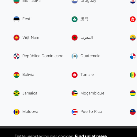
България
Uruguay
Eesti
澳門
Việt Nam
المغرب
República Dominicana
Guatemala
Bolivia
Tunisie
Jamaica
Moçambique
Moldova
Puerto Rico
ITS Srl | Via Aldebaran, 13 95127 Catania (CT) | 05
Dette websted bruger cookies.
Find ud af mere.