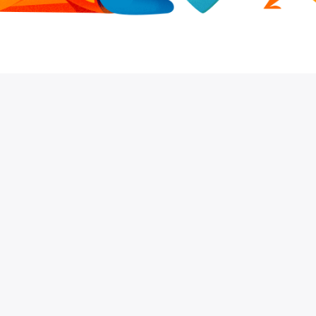
De laatste tijd wordt er veel gesproken over
globalisering in marketing, een fenomeen
waarbij zelfs de kleinste bedrijven noodzakelijk
mondiaal moeten worden om te groeien. Als dit
gedeeltelijk waar is, mogen we de kracht van
de lokale markt niet onderschatten. Door een
aantal klanten in hun geografische gebied te
lokaliseren door hun bedrijf te vestigen,