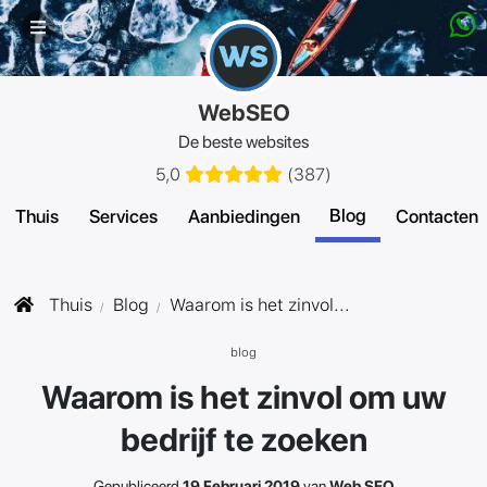
Mobiel
menu
WebSEO
De beste websites
5,0
(
387
)
Blog
Thuis
Services
Aanbiedingen
Contacten
Thuis
Blog
Waarom is het zinvol...
blog
Waarom is het zinvol om uw
bedrijf te zoeken
Gepubliceerd
19 Februari 2019
van
Web SEO