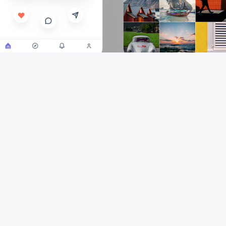
In den letzten Jahren haben sich soziale Medien
radikal verändert. Aus einfachen Werkzeugen
zur Aufrechterhaltung oder Verbesserung
sozialer Beziehungen wurden sie zu
Plattformen mit unendlichen Möglichkeiten für
digitales Marketing. Wir haben den Punkt
erreicht, an dem kleine oder große Aktivitäten
gezwungen wurden, öffentliche Profile zu