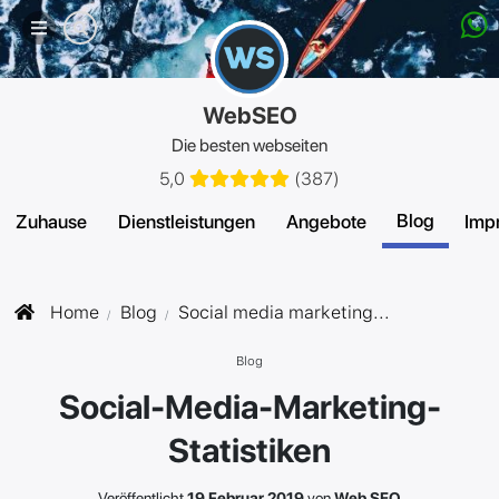
Mobiles
Menü
WebSEO
Die besten webseiten
5,0
(
387
)
Blog
Zuhause
Dienstleistungen
Angebote
Imp
Home
Blog
Social media marketing...
Blog
Social-Media-Marketing-
Statistiken
Veröffentlicht
19 Februar 2019
von
Web SEO