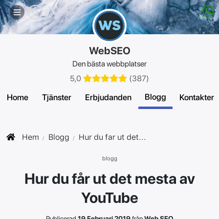
Mobilmeny
WebSEO
Den bästa webbplatser
5,0
(
387
)
Blogg
Home
Tjänster
Erbjudanden
Kontakter
Hem
Blogg
Hur du far ut det...
blogg
Hur du får ut det mesta av
YouTube
Publicerad
19 Februari 2019
från
Web SEO