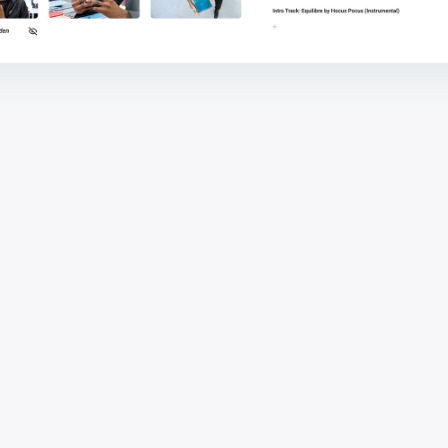
Sociala mediernas betydelse och
synlighetseffekten de erbjuder online
underskattas ofta. De som ägnar sig åt
videoinnehåll, i synnerhet oftare än inte,
utnyttjas inte korrekt i ett
marknadsföringsperspektiv. Detta beror på att
de (felaktigt) anses lämpliga för en mindre
allmänhet och dessutom kräver de en