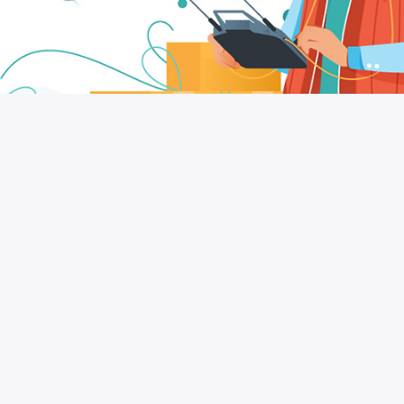
Lähitulevaisuudessa digitaalinen markkinointi on
täynnä uutisia ja trendejä, jotka ovat valmiita
räjähtämään verkossa. Keinotekoinen äly,
äänikomennot, virtuaalitodellisuus ovat vain tällä
hetkellä suosituimpia. Kulman takana on
lukemattomia ideoita, jotka voisivat tulla yhtä
tuottoisiksi. Mitä me puhumme? Selvitä
välittömästi.