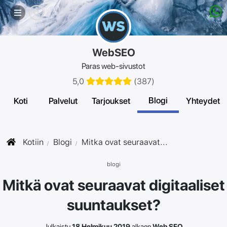
Mobiili-
valikko
WebSEO
Paras web-sivustot
5,0
(
387
)
Blogi
Koti
Palvelut
Tarjoukset
Yhteydet
Kotiin
Blogi
Mitka ovat seuraavat...
blogi
Mitkä ovat seuraavat digitaaliset
suuntaukset?
Julkaistu
18 Helmikuu 2019
alkaen
Web SEO