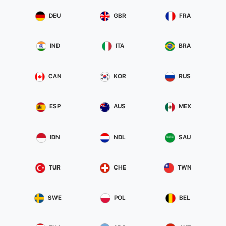
DEU
GBR
FRA
IND
ITA
BRA
CAN
KOR
RUS
ESP
AUS
MEX
IDN
NDL
SAU
TUR
CHE
TWN
SWE
POL
BEL