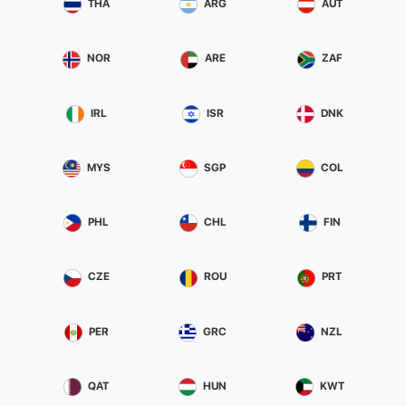
THA
ARG
AUT
NOR
ARE
ZAF
IRL
ISR
DNK
MYS
SGP
COL
PHL
CHL
FIN
CZE
ROU
PRT
PER
GRC
NZL
QAT
HUN
KWT