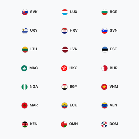
SVK
LUX
BGR
URY
HRV
SVN
LTU
LVA
EST
MAC
HKG
BHR
NGA
EGY
VNM
MAR
ECU
VEN
KEN
OMN
DOM