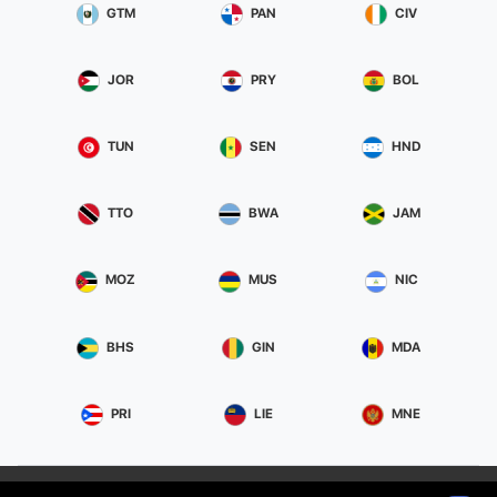
GTM
PAN
CIV
JOR
PRY
BOL
TUN
SEN
HND
TTO
BWA
JAM
MOZ
MUS
NIC
BHS
GIN
MDA
PRI
LIE
MNE