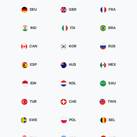
DEU
GBR
FRA
IND
ITA
BRA
CAN
KOR
RUS
ESP
AUS
MEX
IDN
NDL
SAU
TUR
CHE
TWN
SWE
POL
BEL