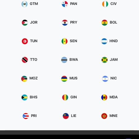
GTM
PAN
CIV
JOR
PRY
BOL
TUN
SEN
HND
TTO
BWA
JAM
MOZ
MUS
NIC
BHS
GIN
MDA
PRI
LIE
MNE