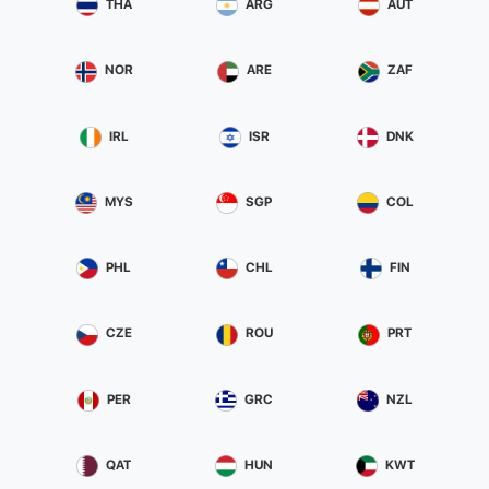
THA
ARG
AUT
NOR
ARE
ZAF
IRL
ISR
DNK
MYS
SGP
COL
PHL
CHL
FIN
CZE
ROU
PRT
PER
GRC
NZL
QAT
HUN
KWT