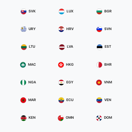
SVK
LUX
BGR
URY
HRV
SVN
LTU
LVA
EST
MAC
HKG
BHR
NGA
EGY
VNM
MAR
ECU
VEN
KEN
OMN
DOM