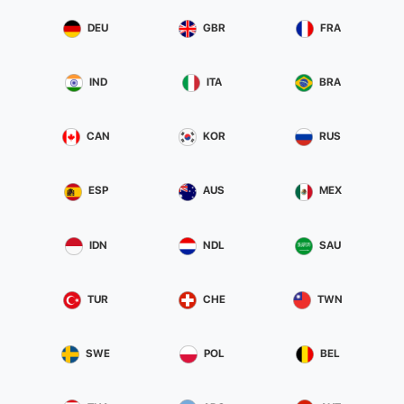
DEU
GBR
FRA
IND
ITA
BRA
CAN
KOR
RUS
ESP
AUS
MEX
IDN
NDL
SAU
TUR
CHE
TWN
SWE
POL
BEL