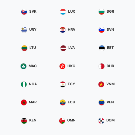
SVK
LUX
BGR
URY
HRV
SVN
LTU
LVA
EST
MAC
HKG
BHR
NGA
EGY
VNM
MAR
ECU
VEN
KEN
OMN
DOM