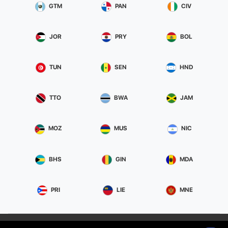
GTM
PAN
CIV
JOR
PRY
BOL
TUN
SEN
HND
TTO
BWA
JAM
MOZ
MUS
NIC
BHS
GIN
MDA
PRI
LIE
MNE