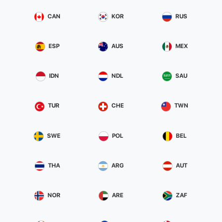
CAN
KOR
RUS
ESP
AUS
MEX
IDN
NDL
SAU
TUR
CHE
TWN
SWE
POL
BEL
THA
ARG
AUT
NOR
ARE
ZAF