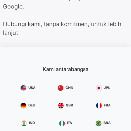
Google.
Hubungi kami, tanpa komitmen, untuk lebih
lanjut!
Kami antarabangsa
USA
CHN
JPN
DEU
GBR
FRA
IND
ITA
BRA