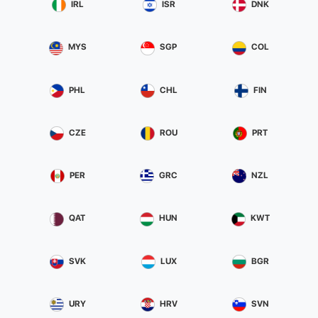
IRL
ISR
DNK
MYS
SGP
COL
PHL
CHL
FIN
CZE
ROU
PRT
PER
GRC
NZL
QAT
HUN
KWT
SVK
LUX
BGR
URY
HRV
SVN