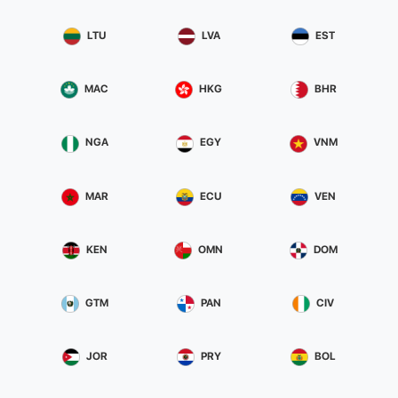
LTU
LVA
EST
MAC
HKG
BHR
NGA
EGY
VNM
MAR
ECU
VEN
KEN
OMN
DOM
GTM
PAN
CIV
JOR
PRY
BOL