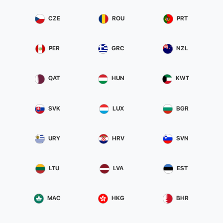
CZE
ROU
PRT
PER
GRC
NZL
QAT
HUN
KWT
SVK
LUX
BGR
URY
HRV
SVN
LTU
LVA
EST
MAC
HKG
BHR