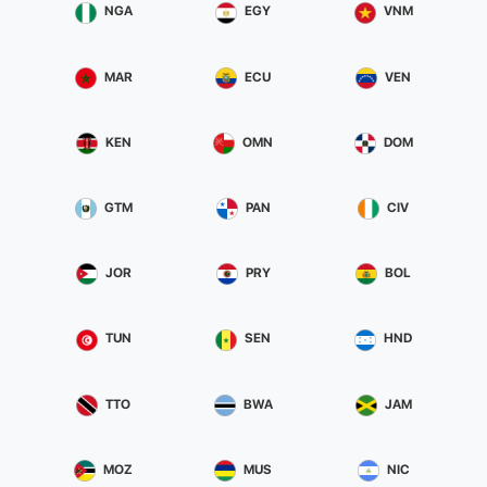
NGA
EGY
VNM
MAR
ECU
VEN
KEN
OMN
DOM
GTM
PAN
CIV
JOR
PRY
BOL
TUN
SEN
HND
TTO
BWA
JAM
MOZ
MUS
NIC