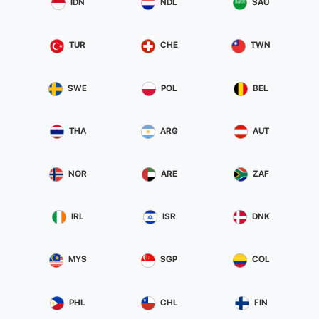
IDN
NDL
SAU
TUR
CHE
TWN
SWE
POL
BEL
THA
ARG
AUT
NOR
ARE
ZAF
IRL
ISR
DNK
MYS
SGP
COL
PHL
CHL
FIN